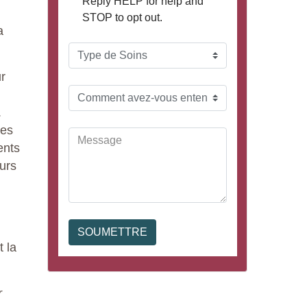
a
ur
.
des
ents
ours
t la
r