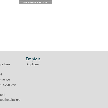
Emplois
uilibrés
Appliquer
it
démence
n cognitive
ment
posthotpitaliers