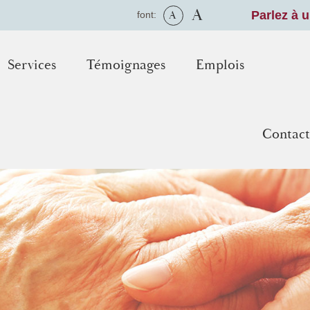
A
A
Parlez à 
font:
Services
Témoignages
Emplois
Contact