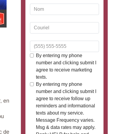
r, en
ou
c de