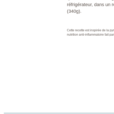
réfrigérateur, dans un 
(340g).
Cette recette est inspirée de la p
nutrition anti-inflammatoire fait 