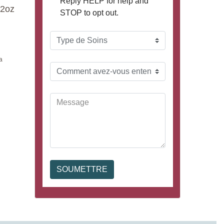
12oz
a