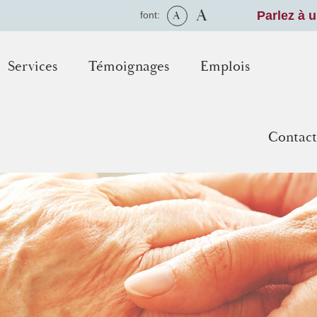
A
A
Parlez à 
font:
Services
Témoignages
Emplois
Contact