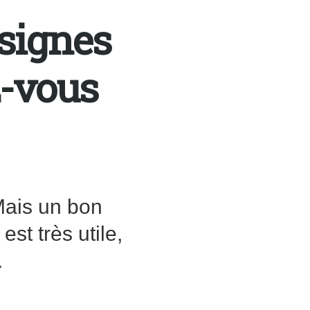
 signes
z-vous
 Mais un bon
st très utile,
.