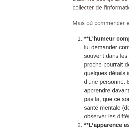
collecter de l’informa
Mais où commencer e
**L’humeur com
lui demander com
souvent dans les 
proche pourrait d
quelques détails 
d’une personne. E
apprendre davanta
pas là, que ce so
santé mentale (d
observer les dif
**L’apparence e