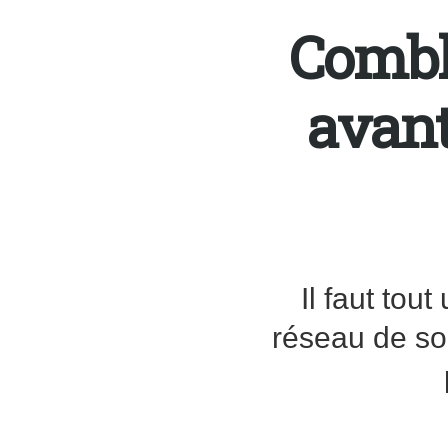
Comble
avant
Il faut tou
réseau de sou