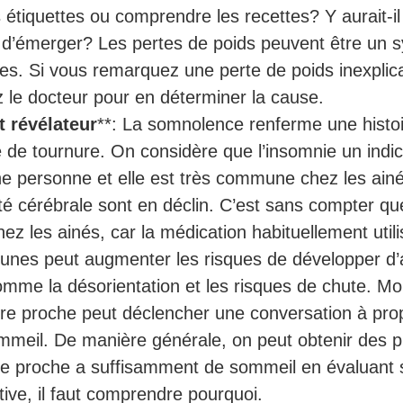
es étiquettes ou comprendre les recettes? Y aurait-i
n d’émerger? Les pertes de poids peuvent être un s
ses. Si vous remarquez une perte de poids inexpli
 le docteur pour en déterminer la cause.
t révélateur
**: La somnolence renferme une histoir
 de tournure. On considère que l’insomnie un indic
e personne et elle est très commune chez les ainé
té cérébrale sont en déclin. C’est sans compter que
r chez les ainés, car la médication habituellement util
eunes peut augmenter les risques de développer d
omme la désorientation et les risques de chute. Mon
re proche peut déclencher une conversation à prop
mmeil. De manière générale, on peut obtenir des p
re proche a suffisamment de sommeil en évaluant sa
ive, il faut comprendre pourquoi.